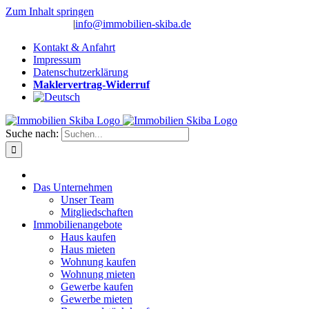
Zum Inhalt springen
(0 26 91) 10 80
|
info@immobilien-skiba.de
Kontakt & Anfahrt
Impressum
Datenschutzerklärung
Maklervertrag-Widerruf
Suche nach:
Das Unternehmen
Unser Team
Mitgliedschaften
Immobilienangebote
Haus kaufen
Haus mieten
Wohnung kaufen
Wohnung mieten
Gewerbe kaufen
Gewerbe mieten