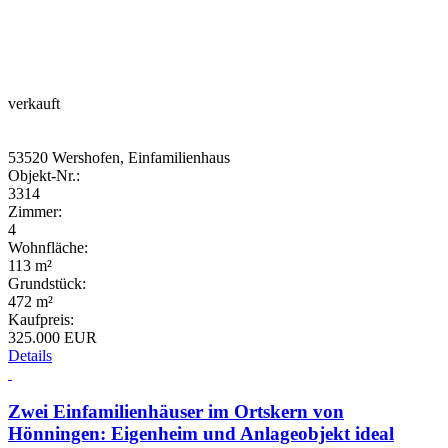
verkauft
53520 Wershofen, Einfamilienhaus
Objekt-Nr.:
3314
Zimmer:
4
Wohnfläche:
113 m²
Grundstück:
472 m²
Kaufpreis:
325.000 EUR
Details
Zwei Einfamilienhäuser im Ortskern von
Hönningen: Eigenheim und Anlageobjekt ideal