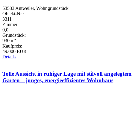
53533 Antweiler, Wohngrundstück
Objekt-Nr.:
3311
Zimmer:
0,0
Grundstück:
930 m²
Kaufpreis:
49.000 EUR
Details
Tolle Aussicht in ruhiger Lage mit stilvoll angelegtem
Garten – junges, energieeffizientes Wohnhaus