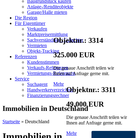
Baugrundstück kaufen
Anlage-/Renditeobjekte
Garage/Halle mieten
Die Region
Für Eigentümer
Verkaufen
Marktpreisermittlung
Objektnr.: 3314
Sachverständiger / Gutachter
Vermieten
Objekt-Tracking
325.000 EUR
Referenzen
Kundenstimmen
Verkaufs-Referenzen
Die genaue Anschrift teilen wir
Vermietungs-Referenzen
Ihnen auf Anfrage gerne mit.
Service
Mehr
Suchagent
Objektnr.: 3311
Handwerkerverzeichnis
Finanzierungsrechner
49.000 EUR
Immobilien in Deutschland
Die genaue Anschrift teilen wir
Startseite
»
Deutschland
Ihnen auf Anfrage gerne mit.
Mehr
Immobilien in