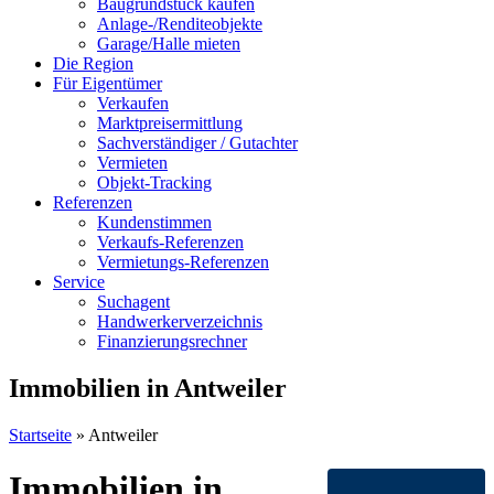
Baugrundstück kaufen
Anlage-/Renditeobjekte
Garage/Halle mieten
Die Region
Für Eigentümer
Verkaufen
Marktpreisermittlung
Sachverständiger / Gutachter
Vermieten
Objekt-Tracking
Referenzen
Kundenstimmen
Verkaufs-Referenzen
Vermietungs-Referenzen
Service
Suchagent
Handwerkerverzeichnis
Finanzierungsrechner
Immobilien in Antweiler
Startseite
»
Antweiler
Immobilien in