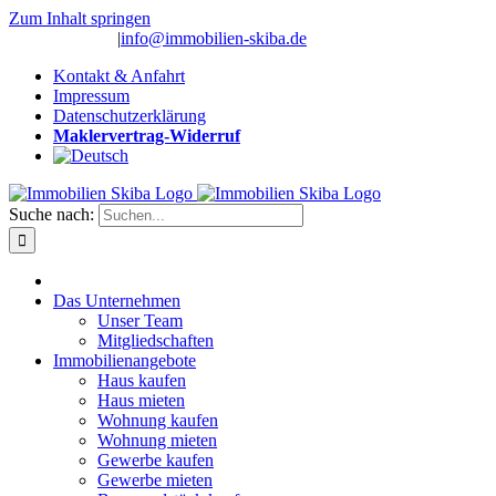
Zum Inhalt springen
(0 26 91) 10 80
|
info@immobilien-skiba.de
Kontakt & Anfahrt
Impressum
Datenschutzerklärung
Maklervertrag-Widerruf
Suche nach:
Das Unternehmen
Unser Team
Mitgliedschaften
Immobilienangebote
Haus kaufen
Haus mieten
Wohnung kaufen
Wohnung mieten
Gewerbe kaufen
Gewerbe mieten