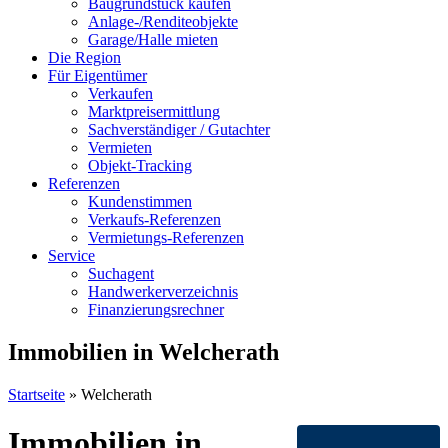
Baugrundstück kaufen
Anlage-/Renditeobjekte
Garage/Halle mieten
Die Region
Für Eigentümer
Verkaufen
Marktpreisermittlung
Sachverständiger / Gutachter
Vermieten
Objekt-Tracking
Referenzen
Kundenstimmen
Verkaufs-Referenzen
Vermietungs-Referenzen
Service
Suchagent
Handwerkerverzeichnis
Finanzierungsrechner
Immobilien in Welcherath
Startseite
»
Welcherath
Immobilien in