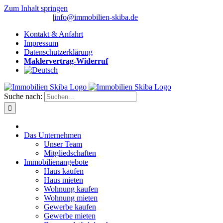
Zum Inhalt springen
(0 26 91) 10 80
|
info@immobilien-skiba.de
Kontakt & Anfahrt
Impressum
Datenschutzerklärung
Maklervertrag-Widerruf
Suche nach:
Das Unternehmen
Unser Team
Mitgliedschaften
Immobilienangebote
Haus kaufen
Haus mieten
Wohnung kaufen
Wohnung mieten
Gewerbe kaufen
Gewerbe mieten