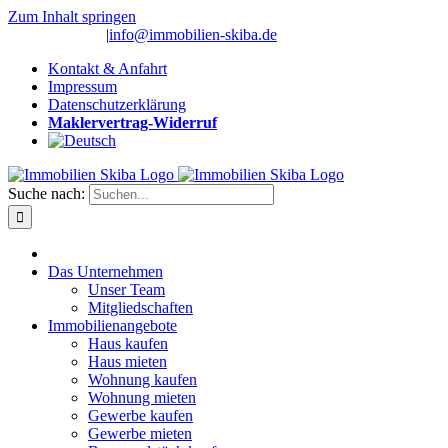
Zum Inhalt springen
(0 26 91) 10 80
|
info@immobilien-skiba.de
Kontakt & Anfahrt
Impressum
Datenschutzerklärung
Maklervertrag-Widerruf
Suche nach:
Das Unternehmen
Unser Team
Mitgliedschaften
Immobilienangebote
Haus kaufen
Haus mieten
Wohnung kaufen
Wohnung mieten
Gewerbe kaufen
Gewerbe mieten