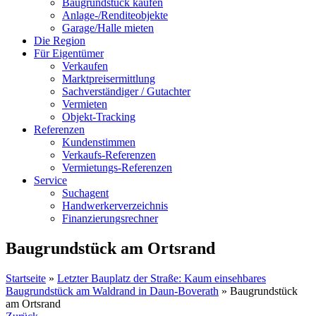
Baugrundstück kaufen
Anlage-/Renditeobjekte
Garage/Halle mieten
Die Region
Für Eigentümer
Verkaufen
Marktpreisermittlung
Sachverständiger / Gutachter
Vermieten
Objekt-Tracking
Referenzen
Kundenstimmen
Verkaufs-Referenzen
Vermietungs-Referenzen
Service
Suchagent
Handwerkerverzeichnis
Finanzierungsrechner
Baugrundstück am Ortsrand
Startseite
»
Letzter Bauplatz der Straße: Kaum einsehbares
Baugrundstück am Waldrand in Daun-Boverath
»
Baugrundstück
am Ortsrand