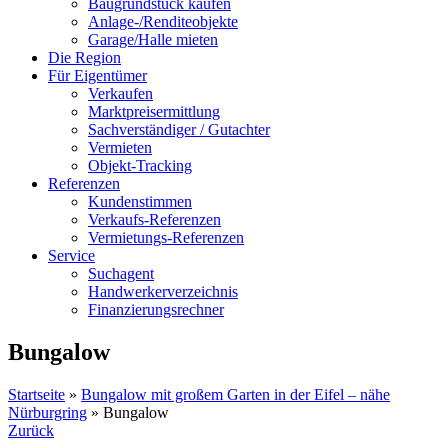
Baugrundstück kaufen
Anlage-/Renditeobjekte
Garage/Halle mieten
Die Region
Für Eigentümer
Verkaufen
Marktpreisermittlung
Sachverständiger / Gutachter
Vermieten
Objekt-Tracking
Referenzen
Kundenstimmen
Verkaufs-Referenzen
Vermietungs-Referenzen
Service
Suchagent
Handwerkerverzeichnis
Finanzierungsrechner
Bungalow
Startseite
»
Bungalow mit großem Garten in der Eifel – nähe
Nürburgring
»
Bungalow
Zurück