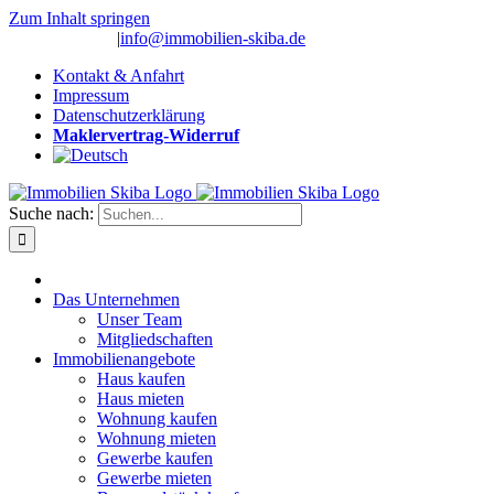
Zum Inhalt springen
(0 26 91) 10 80
|
info@immobilien-skiba.de
Kontakt & Anfahrt
Impressum
Datenschutzerklärung
Maklervertrag-Widerruf
Suche nach:
Das Unternehmen
Unser Team
Mitgliedschaften
Immobilienangebote
Haus kaufen
Haus mieten
Wohnung kaufen
Wohnung mieten
Gewerbe kaufen
Gewerbe mieten