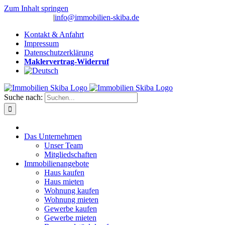
Zum Inhalt springen
(0 26 91) 10 80
|
info@immobilien-skiba.de
Kontakt & Anfahrt
Impressum
Datenschutzerklärung
Maklervertrag-Widerruf
Suche nach:
Das Unternehmen
Unser Team
Mitgliedschaften
Immobilienangebote
Haus kaufen
Haus mieten
Wohnung kaufen
Wohnung mieten
Gewerbe kaufen
Gewerbe mieten