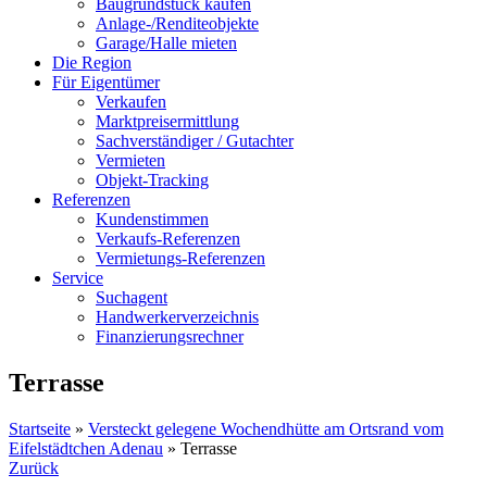
Baugrundstück kaufen
Anlage-/Renditeobjekte
Garage/Halle mieten
Die Region
Für Eigentümer
Verkaufen
Marktpreisermittlung
Sachverständiger / Gutachter
Vermieten
Objekt-Tracking
Referenzen
Kundenstimmen
Verkaufs-Referenzen
Vermietungs-Referenzen
Service
Suchagent
Handwerkerverzeichnis
Finanzierungsrechner
Terrasse
Startseite
»
Versteckt gelegene Wochendhütte am Ortsrand vom
Eifelstädtchen Adenau
»
Terrasse
Zurück