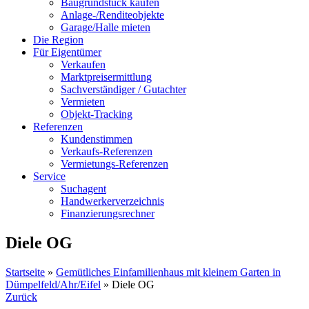
Baugrundstück kaufen
Anlage-/Renditeobjekte
Garage/Halle mieten
Die Region
Für Eigentümer
Verkaufen
Marktpreisermittlung
Sachverständiger / Gutachter
Vermieten
Objekt-Tracking
Referenzen
Kundenstimmen
Verkaufs-Referenzen
Vermietungs-Referenzen
Service
Suchagent
Handwerkerverzeichnis
Finanzierungsrechner
Diele OG
Startseite
»
Gemütliches Einfamilienhaus mit kleinem Garten in
Dümpelfeld/Ahr/Eifel
»
Diele OG
Zurück