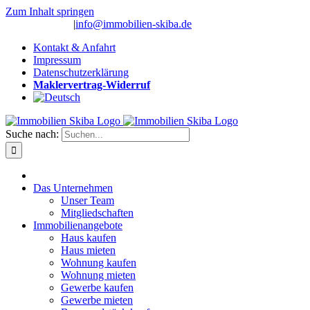
Zum Inhalt springen
(0 26 91) 10 80
|
info@immobilien-skiba.de
Kontakt & Anfahrt
Impressum
Datenschutzerklärung
Maklervertrag-Widerruf
Suche nach:
Das Unternehmen
Unser Team
Mitgliedschaften
Immobilienangebote
Haus kaufen
Haus mieten
Wohnung kaufen
Wohnung mieten
Gewerbe kaufen
Gewerbe mieten