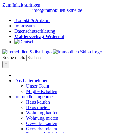
Zum Inhalt springen
(0 26 91) 10 80
|
info@immobilien-skiba.de
Kontakt & Anfahrt
Impressum
Datenschutzerklärung
Maklervertrag-Widerruf
Suche nach:
Das Unternehmen
Unser Team
Mitgliedschaften
Immobilienangebote
Haus kaufen
Haus mieten
Wohnung kaufen
Wohnung mieten
Gewerbe kaufen
Gewerbe mieten