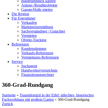
Baugrundstück kaufen
Anlage-/Renditeobjekte
Garage/Halle mieten
Die Region
Für Eigentümer
Verkaufen
Marktpreisermittlung
Sachverständiger / Gutachter
Vermieten
Objekt-Tracking
Referenzen
Kundenstimmen
Verkaufs-Referenzen
Vermietungs-Referenzen
Service
Suchagent
Handwerkerverzeichnis
Finanzierungsrechner
360-Grad-Rundgang
Startseite
»
Traumdomizil in der Eifel: stilechtes, historisches
Fachwerkhaus mit großem Garten
»
360-Grad-Rundgang
Zurück