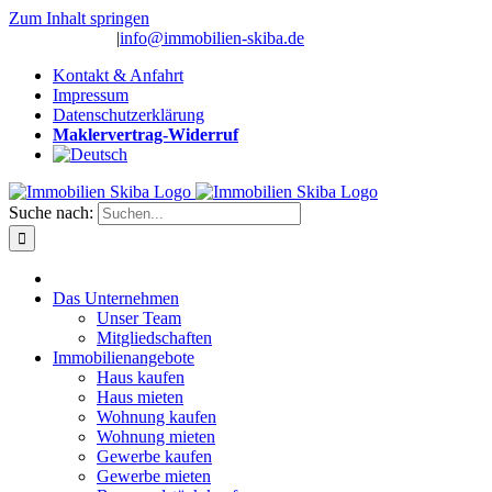
Zum Inhalt springen
(0 26 91) 10 80
|
info@immobilien-skiba.de
Kontakt & Anfahrt
Impressum
Datenschutzerklärung
Maklervertrag-Widerruf
Suche nach:
Das Unternehmen
Unser Team
Mitgliedschaften
Immobilienangebote
Haus kaufen
Haus mieten
Wohnung kaufen
Wohnung mieten
Gewerbe kaufen
Gewerbe mieten