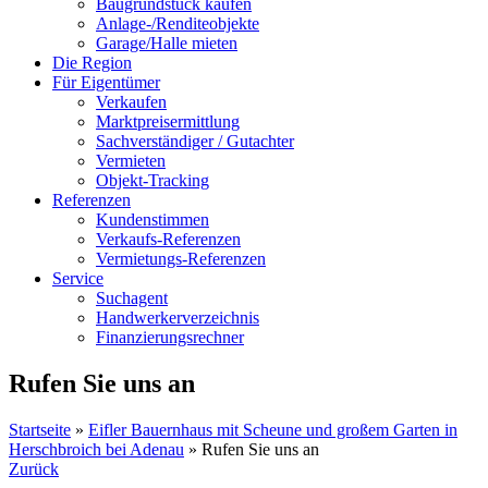
Baugrundstück kaufen
Anlage-/Renditeobjekte
Garage/Halle mieten
Die Region
Für Eigentümer
Verkaufen
Marktpreisermittlung
Sachverständiger / Gutachter
Vermieten
Objekt-Tracking
Referenzen
Kundenstimmen
Verkaufs-Referenzen
Vermietungs-Referenzen
Service
Suchagent
Handwerkerverzeichnis
Finanzierungsrechner
Rufen Sie uns an
Startseite
»
Eifler Bauernhaus mit Scheune und großem Garten in
Herschbroich bei Adenau
»
Rufen Sie uns an
Zurück