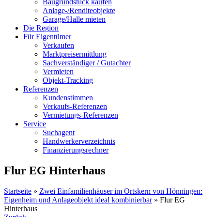
Baugrundstück kaufen
Anlage-/Renditeobjekte
Garage/Halle mieten
Die Region
Für Eigentümer
Verkaufen
Marktpreisermittlung
Sachverständiger / Gutachter
Vermieten
Objekt-Tracking
Referenzen
Kundenstimmen
Verkaufs-Referenzen
Vermietungs-Referenzen
Service
Suchagent
Handwerkerverzeichnis
Finanzierungsrechner
Flur EG Hinterhaus
Startseite
»
Zwei Einfamilienhäuser im Ortskern von Hönningen:
Eigenheim und Anlageobjekt ideal kombinierbar
»
Flur EG
Hinterhaus