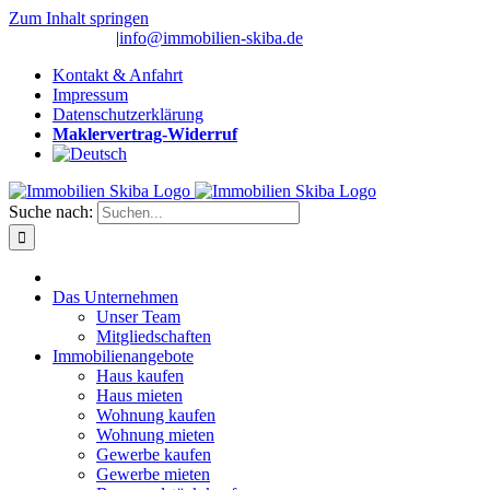
Zum Inhalt springen
(0 26 91) 10 80
|
info@immobilien-skiba.de
Kontakt & Anfahrt
Impressum
Datenschutzerklärung
Maklervertrag-Widerruf
Suche nach:
Das Unternehmen
Unser Team
Mitgliedschaften
Immobilienangebote
Haus kaufen
Haus mieten
Wohnung kaufen
Wohnung mieten
Gewerbe kaufen
Gewerbe mieten