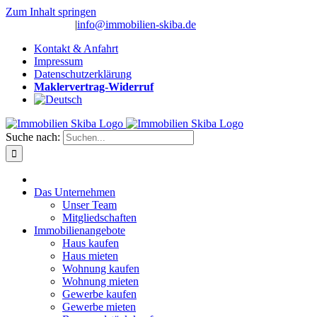
Zum Inhalt springen
(0 26 91) 10 80
|
info@immobilien-skiba.de
Kontakt & Anfahrt
Impressum
Datenschutzerklärung
Maklervertrag-Widerruf
Suche nach:
Das Unternehmen
Unser Team
Mitgliedschaften
Immobilienangebote
Haus kaufen
Haus mieten
Wohnung kaufen
Wohnung mieten
Gewerbe kaufen
Gewerbe mieten