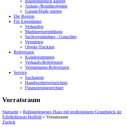
Baugrundstück kaufen
Anlage-/Renditeobjekte
Garage/Halle mieten
Die Region
Für Eigentümer
Verkaufen
Marktpreisermittlung
Sachverständiger / Gutachter
Vermieten
Objekt-Tracking
Referenzen
Kundenstimmen
Verkaufs-Referenzen
Vermietungs-Referenzen
Service
Suchagent
Handwerkerverzeichnis
Finanzierungsrechner
Vorratsraum
Startseite
»
Ruhiggelegenes Haus mit großzügigem Grundstück im
Eifelhöhenort Hoffeld
»
Vorratsraum
Zurück