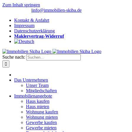
Zum Inhalt springen
(0 26 91) 10 80
|
info@immobilien-skiba.de
Kontakt & Anfahrt
Impressum
Datenschutzerklärung
Maklervertrag-Widerruf
Suche nach:
Das Unternehmen
Unser Team
Mitgliedschaften
Immobilienangebote
Haus kaufen
Haus mieten
Wohnung kaufen
Wohnung mieten
Gewerbe kaufen
Gewerbe mieten