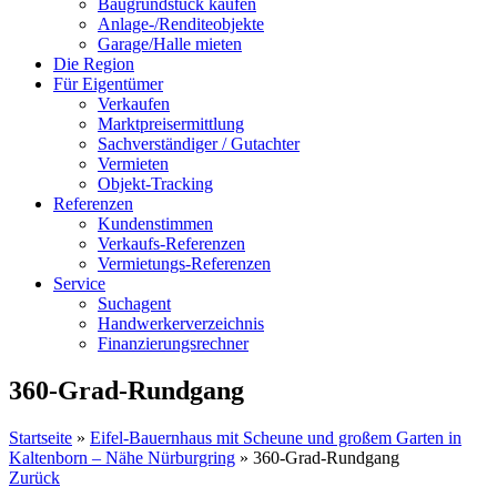
Baugrundstück kaufen
Anlage-/Renditeobjekte
Garage/Halle mieten
Die Region
Für Eigentümer
Verkaufen
Marktpreisermittlung
Sachverständiger / Gutachter
Vermieten
Objekt-Tracking
Referenzen
Kundenstimmen
Verkaufs-Referenzen
Vermietungs-Referenzen
Service
Suchagent
Handwerkerverzeichnis
Finanzierungsrechner
360-Grad-Rundgang
Startseite
»
Eifel-Bauernhaus mit Scheune und großem Garten in
Kaltenborn – Nähe Nürburgring
»
360-Grad-Rundgang
Zurück