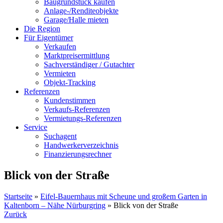
Baugrundstück kaufen
Anlage-/Renditeobjekte
Garage/Halle mieten
Die Region
Für Eigentümer
Verkaufen
Marktpreisermittlung
Sachverständiger / Gutachter
Vermieten
Objekt-Tracking
Referenzen
Kundenstimmen
Verkaufs-Referenzen
Vermietungs-Referenzen
Service
Suchagent
Handwerkerverzeichnis
Finanzierungsrechner
Blick von der Straße
Startseite
»
Eifel-Bauernhaus mit Scheune und großem Garten in
Kaltenborn – Nähe Nürburgring
»
Blick von der Straße
Zurück