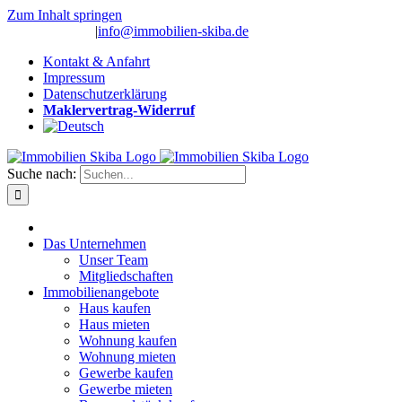
Zum Inhalt springen
(0 26 91) 10 80
|
info@immobilien-skiba.de
Kontakt & Anfahrt
Impressum
Datenschutzerklärung
Maklervertrag-Widerruf
Suche nach:
Das Unternehmen
Unser Team
Mitgliedschaften
Immobilienangebote
Haus kaufen
Haus mieten
Wohnung kaufen
Wohnung mieten
Gewerbe kaufen
Gewerbe mieten