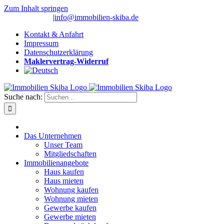
Zum Inhalt springen
(0 26 91) 10 80
|
info@immobilien-skiba.de
Kontakt & Anfahrt
Impressum
Datenschutzerklärung
Maklervertrag-Widerruf
Suche nach:
Das Unternehmen
Unser Team
Mitgliedschaften
Immobilienangebote
Haus kaufen
Haus mieten
Wohnung kaufen
Wohnung mieten
Gewerbe kaufen
Gewerbe mieten