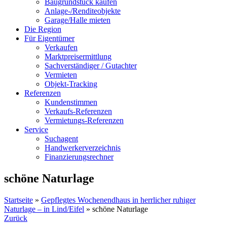
Baugrundstück kaufen
Anlage-/Renditeobjekte
Garage/Halle mieten
Die Region
Für Eigentümer
Verkaufen
Marktpreisermittlung
Sachverständiger / Gutachter
Vermieten
Objekt-Tracking
Referenzen
Kundenstimmen
Verkaufs-Referenzen
Vermietungs-Referenzen
Service
Suchagent
Handwerkerverzeichnis
Finanzierungsrechner
schöne Naturlage
Startseite
»
Gepflegtes Wochenendhaus in herrlicher ruhiger
Naturlage – in Lind/Eifel
»
schöne Naturlage
Zurück