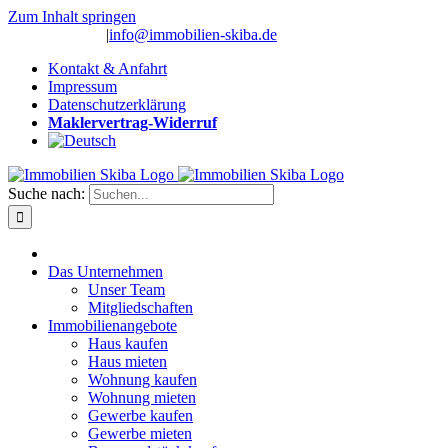
Zum Inhalt springen
(0 26 91) 10 80
|
info@immobilien-skiba.de
Kontakt & Anfahrt
Impressum
Datenschutzerklärung
Maklervertrag-Widerruf
Suche nach:
Das Unternehmen
Unser Team
Mitgliedschaften
Immobilienangebote
Haus kaufen
Haus mieten
Wohnung kaufen
Wohnung mieten
Gewerbe kaufen
Gewerbe mieten