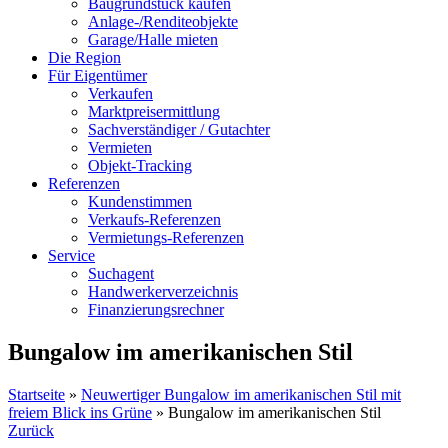
Baugrundstück kaufen
Anlage-/Renditeobjekte
Garage/Halle mieten
Die Region
Für Eigentümer
Verkaufen
Marktpreisermittlung
Sachverständiger / Gutachter
Vermieten
Objekt-Tracking
Referenzen
Kundenstimmen
Verkaufs-Referenzen
Vermietungs-Referenzen
Service
Suchagent
Handwerkerverzeichnis
Finanzierungsrechner
Bungalow im amerikanischen Stil
Startseite
»
Neuwertiger Bungalow im amerikanischen Stil mit
freiem Blick ins Grüne
»
Bungalow im amerikanischen Stil
Zurück