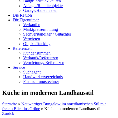
Baugrundstück kaufen
Anlage-/Renditeobjekte
Garage/Halle mieten
Die Region
Für Eigentümer
Verkaufen
Marktpreisermittlung
Sachverständiger / Gutachter
Vermieten
Objekt-Tracking
Referenzen
Kundenstimmen
Verkaufs-Referenzen
Vermietungs-Referenzen
Service
Suchagent
Handwerkerverzeichnis
Finanzierungsrechner
Küche im modernen Landhausstil
Startseite
»
Neuwertiger Bungalow im amerikanischen Stil mit
freiem Blick ins Grüne
»
Küche im modernen Landhausstil
Zurück