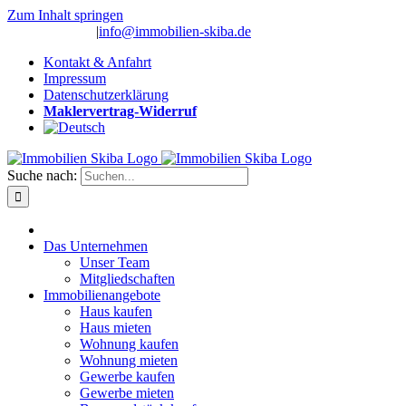
Zum Inhalt springen
(0 26 91) 10 80
|
info@immobilien-skiba.de
Kontakt & Anfahrt
Impressum
Datenschutzerklärung
Maklervertrag-Widerruf
Suche nach:
Das Unternehmen
Unser Team
Mitgliedschaften
Immobilienangebote
Haus kaufen
Haus mieten
Wohnung kaufen
Wohnung mieten
Gewerbe kaufen
Gewerbe mieten