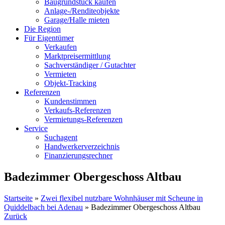
Baugrundstück kaufen
Anlage-/Renditeobjekte
Garage/Halle mieten
Die Region
Für Eigentümer
Verkaufen
Marktpreisermittlung
Sachverständiger / Gutachter
Vermieten
Objekt-Tracking
Referenzen
Kundenstimmen
Verkaufs-Referenzen
Vermietungs-Referenzen
Service
Suchagent
Handwerkerverzeichnis
Finanzierungsrechner
Badezimmer Obergeschoss Altbau
Startseite
»
Zwei flexibel nutzbare Wohnhäuser mit Scheune in
Quiddelbach bei Adenau
»
Badezimmer Obergeschoss Altbau
Zurück