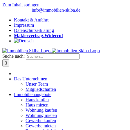
Zum Inhalt springen
(0 26 91) 10 80
|
info@immobilien-skiba.de
Kontakt & Anfahrt
Impressum
Datenschutzerklärung
Maklervertrag-Widerruf
Suche nach:
Das Unternehmen
Unser Team
Mitgliedschaften
Immobilienangebote
Haus kaufen
Haus mieten
Wohnung kaufen
Wohnung mieten
Gewerbe kaufen
Gewerbe mieten