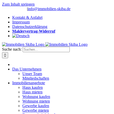
Zum Inhalt springen
(0 26 91) 10 80
|
info@immobilien-skiba.de
Kontakt & Anfahrt
Impressum
Datenschutzerklärung
Maklervertrag-Widerruf
Suche nach:
Das Unternehmen
Unser Team
Mitgliedschaften
Immobilienangebote
Haus kaufen
Haus mieten
Wohnung kaufen
Wohnung mieten
Gewerbe kaufen
Gewerbe mieten