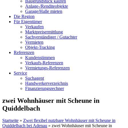
Baugrundstück kaufen
Anlage-/Renditeobjekte
Garage/Halle mieten
Die Region
Für Eigentümer
Verkaufen
Marktpreisermittlung
Sachverständiger / Gutachter
Vermieten
Objekt-Tracking
Referenzen
Kundenstimmen
Verkaufs-Referenzen
Vermietungs-Referenzen
Service
Suchagent
Handwerkerverzeichnis
Finanzierungsrechner
zwei Wohnhäuser mit Scheune in
Quiddelbach
Startseite
»
Zwei flexibel nutzbare Wohnhäuser mit Scheune in
Quiddelbach bei Adenau
»
zwei Wohnhäuser mit Scheune in