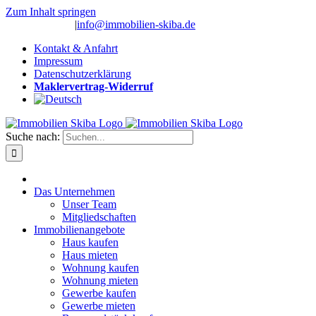
Zum Inhalt springen
(0 26 91) 10 80
|
info@immobilien-skiba.de
Kontakt & Anfahrt
Impressum
Datenschutzerklärung
Maklervertrag-Widerruf
Suche nach:
Das Unternehmen
Unser Team
Mitgliedschaften
Immobilienangebote
Haus kaufen
Haus mieten
Wohnung kaufen
Wohnung mieten
Gewerbe kaufen
Gewerbe mieten