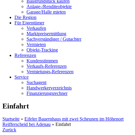
Baugrundstück kaufen
Anlage-/Renditeobjekte
Garage/Halle mieten
Die Region
Für Eigentümer
Verkaufen
Marktpreisermittlung
Sachverständiger / Gutachter
Vermieten
Objekt-Tracking
Referenzen
Kundenstimmen
Verkaufs-Referenzen
Vermietungs-Referenzen
Service
Suchagent
Handwerkerverzeichnis
Finanzierungsrechner
Einfahrt
Startseite
»
Eifeler Bauernhaus mit zwei Scheunen im Höhenort
Reifferscheid bei Adenau
»
Einfahrt
Zurück