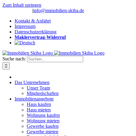
Zum Inhalt springen
(0 26 91) 10 80
|
info@immobilien-skiba.de
Kontakt & Anfahrt
Impressum
Datenschutzerklärung
Maklervertrag-Widerruf
Suche nach:
Das Unternehmen
Unser Team
Mitgliedschaften
Immobilienangebote
Haus kaufen
Haus mieten
Wohnung kaufen
Wohnung mieten
Gewerbe kaufen
Gewerbe mieten