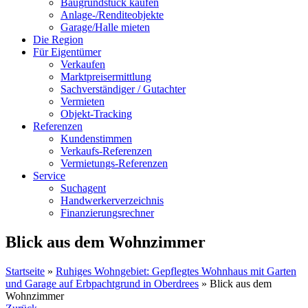
Baugrundstück kaufen
Anlage-/Renditeobjekte
Garage/Halle mieten
Die Region
Für Eigentümer
Verkaufen
Marktpreisermittlung
Sachverständiger / Gutachter
Vermieten
Objekt-Tracking
Referenzen
Kundenstimmen
Verkaufs-Referenzen
Vermietungs-Referenzen
Service
Suchagent
Handwerkerverzeichnis
Finanzierungsrechner
Blick aus dem Wohnzimmer
Startseite
»
Ruhiges Wohngebiet: Gepflegtes Wohnhaus mit Garten
und Garage auf Erbpachtgrund in Oberdrees
»
Blick aus dem
Wohnzimmer