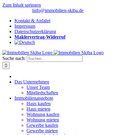
Zum Inhalt springen
(0 26 91) 10 80
|
info@immobilien-skiba.de
Kontakt & Anfahrt
Impressum
Datenschutzerklärung
Maklervertrag-Widerruf
Suche nach:
Das Unternehmen
Unser Team
Mitgliedschaften
Immobilienangebote
Haus kaufen
Haus mieten
Wohnung kaufen
Wohnung mieten
Gewerbe kaufen
Gewerbe mieten