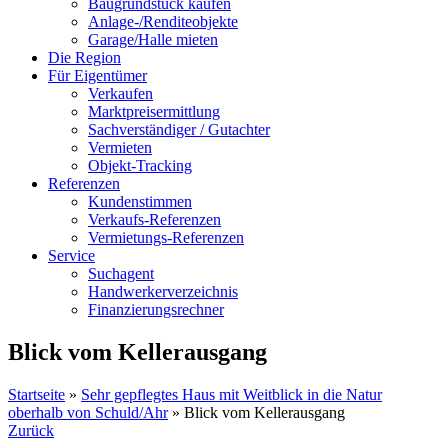
Baugrundstück kaufen
Anlage-/Renditeobjekte
Garage/Halle mieten
Die Region
Für Eigentümer
Verkaufen
Marktpreisermittlung
Sachverständiger / Gutachter
Vermieten
Objekt-Tracking
Referenzen
Kundenstimmen
Verkaufs-Referenzen
Vermietungs-Referenzen
Service
Suchagent
Handwerkerverzeichnis
Finanzierungsrechner
Blick vom Kellerausgang
Startseite
»
Sehr gepflegtes Haus mit Weitblick in die Natur
oberhalb von Schuld/Ahr
»
Blick vom Kellerausgang
Zurück