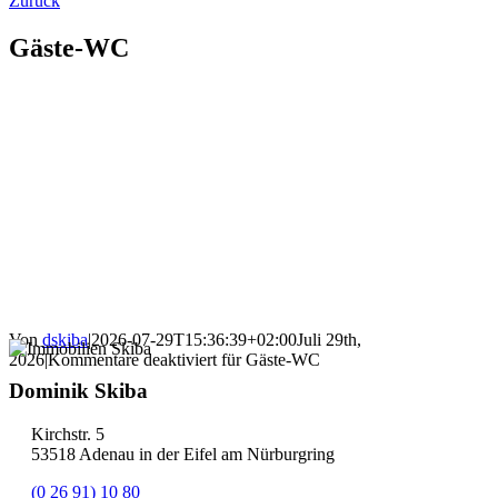
Zurück
Gäste-WC
Von
dskiba
|
2026-07-29T15:36:39+02:00
Juli 29th,
2026
|
Kommentare deaktiviert
für Gäste-WC
Dominik Skiba
Kirchstr. 5
53518 Adenau in der Eifel am Nürburgring
(0 26 91) 10 80