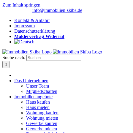
Zum Inhalt springen
(0 26 91) 10 80
|
info@immobilien-skiba.de
Kontakt & Anfahrt
Impressum
Datenschutzerklärung
Maklervertrag-Widerruf
Suche nach:
Das Unternehmen
Unser Team
Mitgliedschaften
Immobilienangebote
Haus kaufen
Haus mieten
Wohnung kaufen
Wohnung mieten
Gewerbe kaufen
Gewerbe mieten