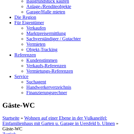
Baugrundstück kaufen
Anlage-/Renditeobjekte
Garage/Halle mieten
Die Region
Für Eigentümer
Verkaufen
Marktpreisermittlung
Sachverständiger / Gutachter
Vermieten
Objekt-Tracking
Referenzen
Kundenstimmen
Verkaufs-Referenzen
Vermietungs-Referenzen
Service
Suchagent
Handwerkerverzeichnis
Finanzierungsrechner
Gäste-WC
Startseite
»
Wohnen auf einer Ebene in der Vulkaneifel:
Einfamilienhaus mit Garten u. Garage in Uersfeld b. Ulmen
»
Gäste-WC