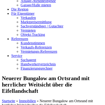
Anlage-/Renditeobjekte
Garage/Halle mieten
Die Region
Für Eigentümer
Verkaufen
Marktpreisermittlung
Sachverständiger / Gutachter
Vermieten
Objekt-Tracking
Referenzen
Kundenstimmen
Verkaufs-Referenzen
Vermietungs-Referenzen
Service
Suchagent
Handwerkerverzeichnis
Finanzierungsrechner
Neuerer Bungalow am Ortsrand mit
herrlicher Weitsicht über die
Eifellandschaft
Startseite
»
Immobilien
»
Neuerer Bungalow am Ortsrand mit