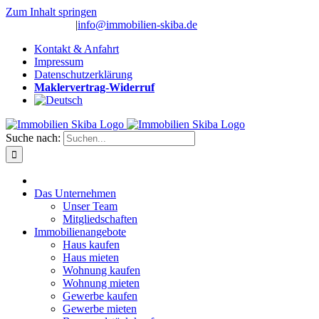
Zum Inhalt springen
(0 26 91) 10 80
|
info@immobilien-skiba.de
Kontakt & Anfahrt
Impressum
Datenschutzerklärung
Maklervertrag-Widerruf
Suche nach:
Das Unternehmen
Unser Team
Mitgliedschaften
Immobilienangebote
Haus kaufen
Haus mieten
Wohnung kaufen
Wohnung mieten
Gewerbe kaufen
Gewerbe mieten