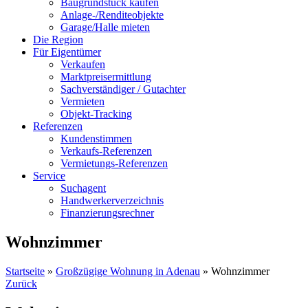
Baugrundstück kaufen
Anlage-/Renditeobjekte
Garage/Halle mieten
Die Region
Für Eigentümer
Verkaufen
Marktpreisermittlung
Sachverständiger / Gutachter
Vermieten
Objekt-Tracking
Referenzen
Kundenstimmen
Verkaufs-Referenzen
Vermietungs-Referenzen
Service
Suchagent
Handwerkerverzeichnis
Finanzierungsrechner
Wohnzimmer
Startseite
»
Großzügige Wohnung in Adenau
»
Wohnzimmer
Zurück