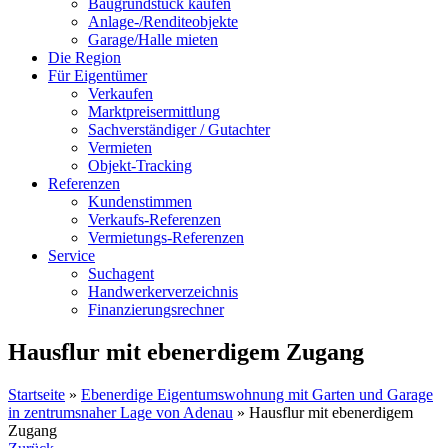
Baugrundstück kaufen
Anlage-/Renditeobjekte
Garage/Halle mieten
Die Region
Für Eigentümer
Verkaufen
Marktpreisermittlung
Sachverständiger / Gutachter
Vermieten
Objekt-Tracking
Referenzen
Kundenstimmen
Verkaufs-Referenzen
Vermietungs-Referenzen
Service
Suchagent
Handwerkerverzeichnis
Finanzierungsrechner
Hausflur mit ebenerdigem Zugang
Startseite
»
Ebenerdige Eigentumswohnung mit Garten und Garage
in zentrumsnaher Lage von Adenau
»
Hausflur mit ebenerdigem
Zugang