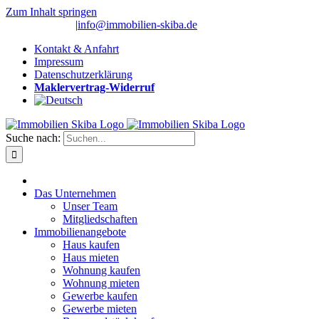
Zum Inhalt springen
(0 26 91) 10 80
|
info@immobilien-skiba.de
Kontakt & Anfahrt
Impressum
Datenschutzerklärung
Maklervertrag-Widerruf
Suche nach:
Das Unternehmen
Unser Team
Mitgliedschaften
Immobilienangebote
Haus kaufen
Haus mieten
Wohnung kaufen
Wohnung mieten
Gewerbe kaufen
Gewerbe mieten