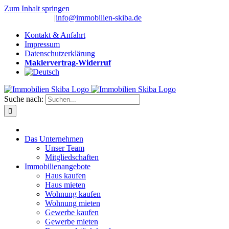
Zum Inhalt springen
(0 26 91) 10 80
|
info@immobilien-skiba.de
Kontakt & Anfahrt
Impressum
Datenschutzerklärung
Maklervertrag-Widerruf
Suche nach:
Das Unternehmen
Unser Team
Mitgliedschaften
Immobilienangebote
Haus kaufen
Haus mieten
Wohnung kaufen
Wohnung mieten
Gewerbe kaufen
Gewerbe mieten