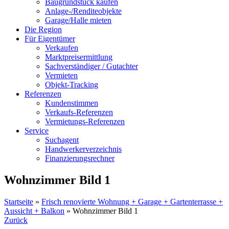
Baugrundstück kaufen
Anlage-/Renditeobjekte
Garage/Halle mieten
Die Region
Für Eigentümer
Verkaufen
Marktpreisermittlung
Sachverständiger / Gutachter
Vermieten
Objekt-Tracking
Referenzen
Kundenstimmen
Verkaufs-Referenzen
Vermietungs-Referenzen
Service
Suchagent
Handwerkerverzeichnis
Finanzierungsrechner
Wohnzimmer Bild 1
Startseite
»
Frisch renovierte Wohnung + Garage + Gartenterrasse +
Aussicht + Balkon
»
Wohnzimmer Bild 1
Zurück