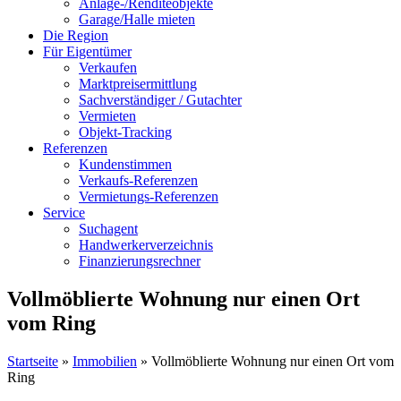
Anlage-/Renditeobjekte
Garage/Halle mieten
Die Region
Für Eigentümer
Verkaufen
Marktpreisermittlung
Sachverständiger / Gutachter
Vermieten
Objekt-Tracking
Referenzen
Kundenstimmen
Verkaufs-Referenzen
Vermietungs-Referenzen
Service
Suchagent
Handwerkerverzeichnis
Finanzierungsrechner
Vollmöblierte Wohnung nur einen Ort
vom Ring
Startseite
»
Immobilien
»
Vollmöblierte Wohnung nur einen Ort vom
Ring