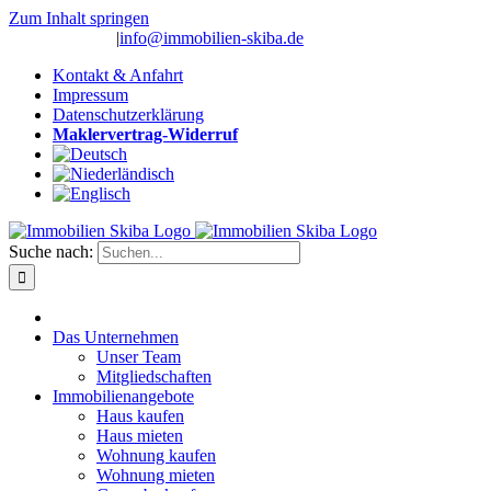
Zum Inhalt springen
(0 26 91) 10 80
|
info@immobilien-skiba.de
Kontakt & Anfahrt
Impressum
Datenschutzerklärung
Maklervertrag-Widerruf
Suche nach:
Das Unternehmen
Unser Team
Mitgliedschaften
Immobilienangebote
Haus kaufen
Haus mieten
Wohnung kaufen
Wohnung mieten