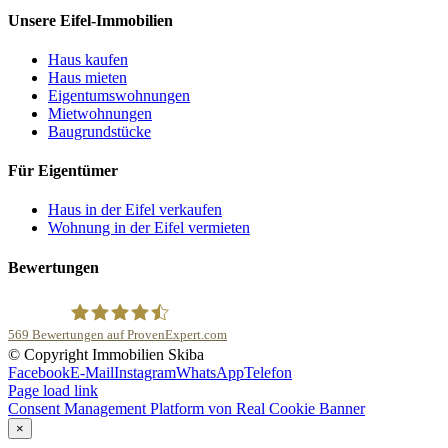
Unsere Eifel-Immobilien
Haus kaufen
Haus mieten
Eigentumswohnungen
Mietwohnungen
Baugrundstücke
Für Eigentümer
Haus in der Eifel verkaufen
Wohnung in der Eifel vermieten
Bewertungen
569
Bewertungen auf ProvenExpert.com
© Copyright Immobilien Skiba
Immobilien Skiba
Facebook
E-Mail
Instagram
WhatsApp
Telefon
Page load link
Consent Management Platform von Real Cookie Banner
×