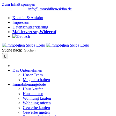
Zum Inhalt springen
(0 26 91) 10 80
|
info@immobilien-skiba.de
Kontakt & Anfahrt
Impressum
Datenschutzerklärung
Maklervertrag-Widerruf
Suche nach:
Das Unternehmen
Unser Team
Mitgliedschaften
Immobilienangebote
Haus kaufen
Haus mieten
Wohnung kaufen
Wohnung mieten
Gewerbe kaufen
Gewerbe mieten