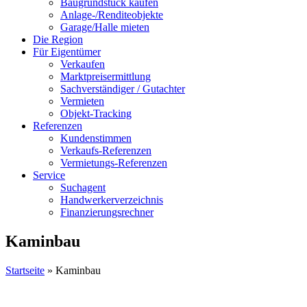
Baugrundstück kaufen
Anlage-/Renditeobjekte
Garage/Halle mieten
Die Region
Für Eigentümer
Verkaufen
Marktpreisermittlung
Sachverständiger / Gutachter
Vermieten
Objekt-Tracking
Referenzen
Kundenstimmen
Verkaufs-Referenzen
Vermietungs-Referenzen
Service
Suchagent
Handwerkerverzeichnis
Finanzierungsrechner
Kaminbau
Startseite
»
Kaminbau