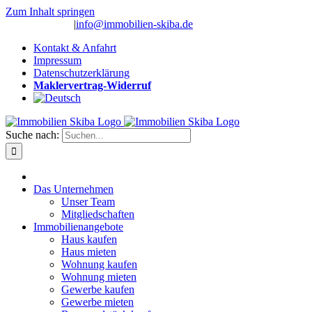
Zum Inhalt springen
(0 26 91) 10 80
|
info@immobilien-skiba.de
Kontakt & Anfahrt
Impressum
Datenschutzerklärung
Maklervertrag-Widerruf
Suche nach:
Das Unternehmen
Unser Team
Mitgliedschaften
Immobilienangebote
Haus kaufen
Haus mieten
Wohnung kaufen
Wohnung mieten
Gewerbe kaufen
Gewerbe mieten