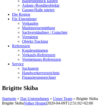
Baugrundstück kaufen
Anlage-/Renditeobjekte
Garage/Halle mieten
Die Region
Für Eigentümer
Verkaufen
Marktpreisermittlung
Sachverständiger / Gutachter
Vermieten
Objekt-Tracking
Referenzen
Kundenstimmen
Verkaufs-Referenzen
Vermietungs-Referenzen
Service
Suchagent
Handwerkerverzeichnis
Finanzierungsrechner
Brigitte Skiba
Startseite
»
Das Unternehmen
»
Unser Team
»
Brigitte Skiba
Brigitte Skiba
Volker Heupel
2020-04-09T12:51:02+02:00