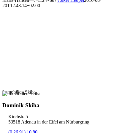
Maria-Hansen—7-1124×887
Volker Heupel
2016-08-
20T12:48:14+02:00
Immobilien Skiba
Dominik Skiba
Kirchstr. 5
53518 Adenau in der Eifel am Nürburgring
(0 26 91) 10 80