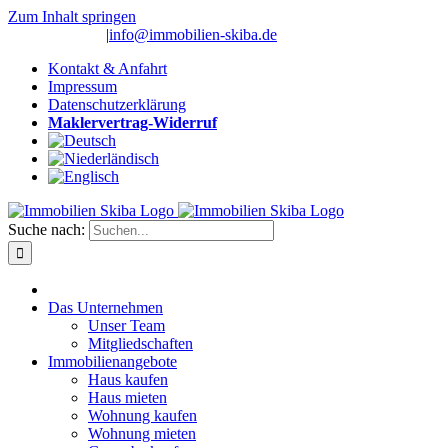
Zum Inhalt springen
(0 26 91) 10 80
|
info@immobilien-skiba.de
Kontakt & Anfahrt
Impressum
Datenschutzerklärung
Maklervertrag-Widerruf
Suche nach:
Das Unternehmen
Unser Team
Mitgliedschaften
Immobilienangebote
Haus kaufen
Haus mieten
Wohnung kaufen
Wohnung mieten