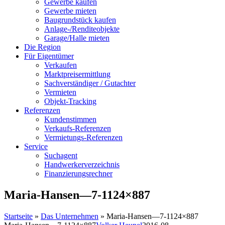
Gewerbe kaufen
Gewerbe mieten
Baugrundstück kaufen
Anlage-/Renditeobjekte
Garage/Halle mieten
Die Region
Für Eigentümer
Verkaufen
Marktpreisermittlung
Sachverständiger / Gutachter
Vermieten
Objekt-Tracking
Referenzen
Kundenstimmen
Verkaufs-Referenzen
Vermietungs-Referenzen
Service
Suchagent
Handwerkerverzeichnis
Finanzierungsrechner
Maria-Hansen—7-1124×887
Startseite
»
Das Unternehmen
»
Maria-Hansen—7-1124×887