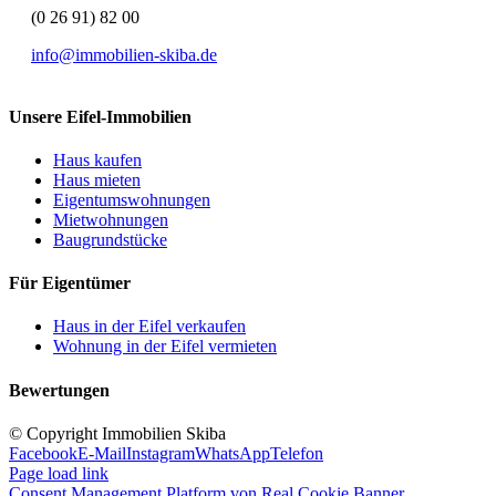
(0 26 91) 82 00
info@immobilien-skiba.de
Unsere Eifel-Immobilien
Haus kaufen
Haus mieten
Eigentumswohnungen
Mietwohnungen
Baugrundstücke
Für Eigentümer
Haus in der Eifel verkaufen
Wohnung in der Eifel vermieten
Bewertungen
© Copyright Immobilien Skiba
Facebook
E-Mail
Instagram
WhatsApp
Telefon
Page load link
Consent Management Platform von Real Cookie Banner