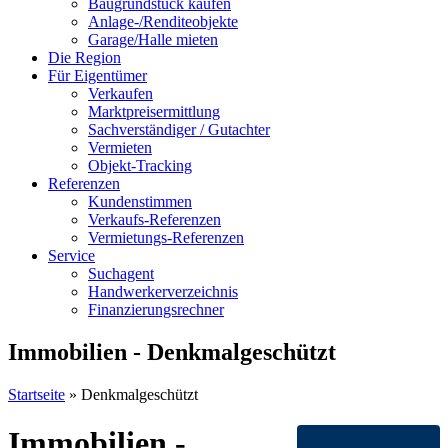
Baugrundstück kaufen
Anlage-/Renditeobjekte
Garage/Halle mieten
Die Region
Für Eigentümer
Verkaufen
Marktpreisermittlung
Sachverständiger / Gutachter
Vermieten
Objekt-Tracking
Referenzen
Kundenstimmen
Verkaufs-Referenzen
Vermietungs-Referenzen
Service
Suchagent
Handwerkerverzeichnis
Finanzierungsrechner
Immobilien - Denkmalgeschützt
Startseite
»
Denkmalgeschützt
Immobilien -