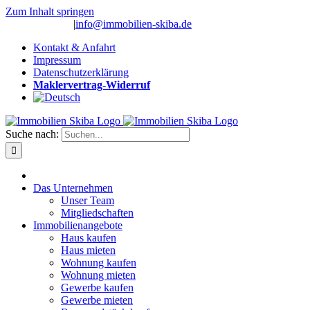
Zum Inhalt springen
(0 26 91) 10 80
|
info@immobilien-skiba.de
Kontakt & Anfahrt
Impressum
Datenschutzerklärung
Maklervertrag-Widerruf
Suche nach:
Das Unternehmen
Unser Team
Mitgliedschaften
Immobilienangebote
Haus kaufen
Haus mieten
Wohnung kaufen
Wohnung mieten
Gewerbe kaufen
Gewerbe mieten