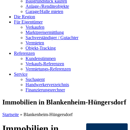
Baugrundstück kaufen
Anlage-/Renditeobjekte
Garage/Halle mieten
Die Region
Für Eigentümer
Verkaufen
Marktpreisermittlung
Sachverständiger / Gutachter
Vermieten
Objekt-Tracking
Referenzen
Kundenstimmen
Verkaufs-Referenzen
Vermietungs-Referenzen
Service
Suchagent
Handwerkerverzeichnis
Finanzierungsrechner
Immobilien in Blankenheim-Hüngersdorf
Startseite
»
Blankenheim-Hüngersdorf
Immobilien in