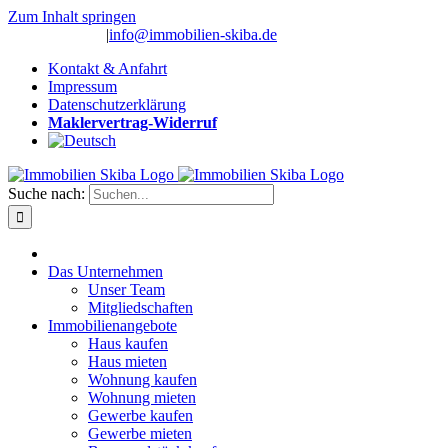
Zum Inhalt springen
(0 26 91) 10 80
|
info@immobilien-skiba.de
Kontakt & Anfahrt
Impressum
Datenschutzerklärung
Maklervertrag-Widerruf
Suche nach:
Das Unternehmen
Unser Team
Mitgliedschaften
Immobilienangebote
Haus kaufen
Haus mieten
Wohnung kaufen
Wohnung mieten
Gewerbe kaufen
Gewerbe mieten