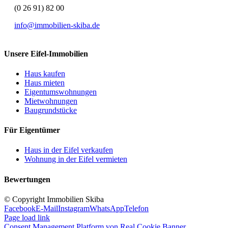
(0 26 91) 82 00
info@immobilien-skiba.de
Unsere Eifel-Immobilien
Haus kaufen
Haus mieten
Eigentumswohnungen
Mietwohnungen
Baugrundstücke
Für Eigentümer
Haus in der Eifel verkaufen
Wohnung in der Eifel vermieten
Bewertungen
© Copyright Immobilien Skiba
Facebook
E-Mail
Instagram
WhatsApp
Telefon
Page load link
Consent Management Platform von Real Cookie Banner