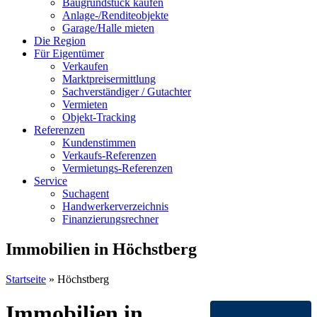
Baugrundstück kaufen
Anlage-/Renditeobjekte
Garage/Halle mieten
Die Region
Für Eigentümer
Verkaufen
Marktpreisermittlung
Sachverständiger / Gutachter
Vermieten
Objekt-Tracking
Referenzen
Kundenstimmen
Verkaufs-Referenzen
Vermietungs-Referenzen
Service
Suchagent
Handwerkerverzeichnis
Finanzierungsrechner
Immobilien in Höchstberg
Startseite
»
Höchstberg
Immobilien in