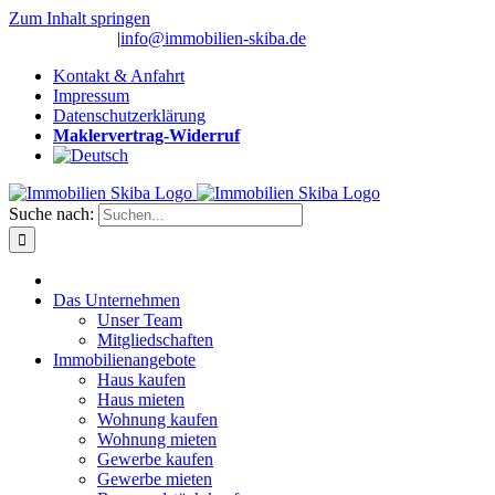
Zum Inhalt springen
(0 26 91) 10 80
|
info@immobilien-skiba.de
Kontakt & Anfahrt
Impressum
Datenschutzerklärung
Maklervertrag-Widerruf
Suche nach:
Das Unternehmen
Unser Team
Mitgliedschaften
Immobilienangebote
Haus kaufen
Haus mieten
Wohnung kaufen
Wohnung mieten
Gewerbe kaufen
Gewerbe mieten