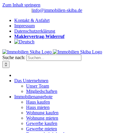
Zum Inhalt springen
(0 26 91) 10 80
|
info@immobilien-skiba.de
Kontakt & Anfahrt
Impressum
Datenschutzerklärung
Maklervertrag-Widerruf
Suche nach:
Das Unternehmen
Unser Team
Mitgliedschaften
Immobilienangebote
Haus kaufen
Haus mieten
Wohnung kaufen
Wohnung mieten
Gewerbe kaufen
Gewerbe mieten