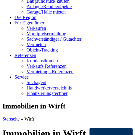
Baugrundstück kaufen
Anlage-/Renditeobjekte
Garage/Halle mieten
Die Region
Für Eigentümer
Verkaufen
Marktpreisermittlung
Sachverständiger / Gutachter
Vermieten
Objekt-Tracking
Referenzen
Kundenstimmen
Verkaufs-Referenzen
Vermietungs-Referenzen
Service
Suchagent
Handwerkerverzeichnis
Finanzierungsrechner
Immobilien in Wirft
Startseite
»
Wirft
Immobilien in Wirft