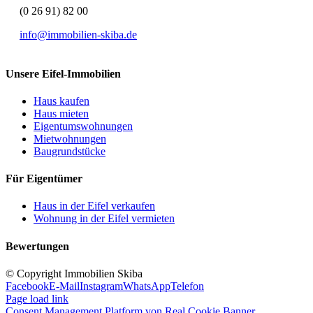
(0 26 91) 82 00
info@immobilien-skiba.de
Unsere Eifel-Immobilien
Haus kaufen
Haus mieten
Eigentumswohnungen
Mietwohnungen
Baugrundstücke
Für Eigentümer
Haus in der Eifel verkaufen
Wohnung in der Eifel vermieten
Bewertungen
© Copyright Immobilien Skiba
Facebook
E-Mail
Instagram
WhatsApp
Telefon
Page load link
Consent Management Platform von Real Cookie Banner