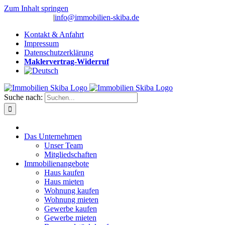
Zum Inhalt springen
(0 26 91) 10 80
|
info@immobilien-skiba.de
Kontakt & Anfahrt
Impressum
Datenschutzerklärung
Maklervertrag-Widerruf
Suche nach:
Das Unternehmen
Unser Team
Mitgliedschaften
Immobilienangebote
Haus kaufen
Haus mieten
Wohnung kaufen
Wohnung mieten
Gewerbe kaufen
Gewerbe mieten