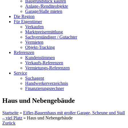
Baugrundstück kaufen
Anlage-/Renditeobjekte
Garage/Halle mieten
Die Region
Für Eigentümer
Verkaufen
Marktpreisermittlung
Sachverständiger / Gutachter
Vermieten
Objekt-Tracking
Referenzen
Kundenstimmen
Verkaufs-Referenzen
Vermietungs-Referenzen
Service
Suchagent
Handwerkerverzeichnis
Finanzierungsrechner
Haus und Nebengebäude
Startseite
»
Eifler-Bauernhaus mit großer Garage, Scheune und Stall
– viel Platz
»
Haus und Nebengebäude
Zurück