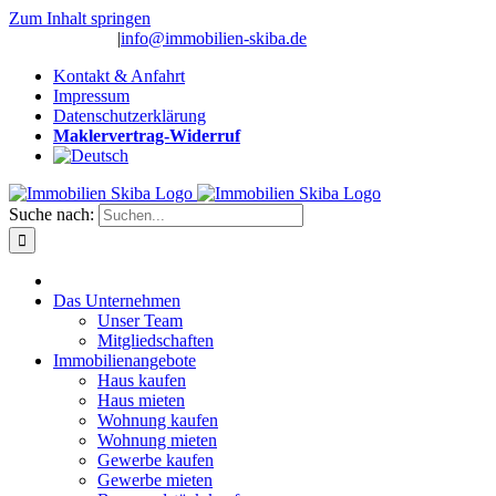
Zum Inhalt springen
(0 26 91) 10 80
|
info@immobilien-skiba.de
Kontakt & Anfahrt
Impressum
Datenschutzerklärung
Maklervertrag-Widerruf
Suche nach:
Das Unternehmen
Unser Team
Mitgliedschaften
Immobilienangebote
Haus kaufen
Haus mieten
Wohnung kaufen
Wohnung mieten
Gewerbe kaufen
Gewerbe mieten