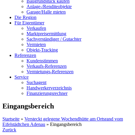
Baugrundstück kaufen
Anlage-/Renditeobjekte
Garage/Halle mieten
Die Region
Für Eigentümer
Verkaufen
Marktpreisermittlung
Sachverständiger / Gutachter
Vermieten
Objekt-Tracking
Referenzen
Kundenstimmen
Verkaufs-Referenzen
Vermietungs-Referenzen
Service
Suchagent
Handwerkerverzeichnis
Finanzierungsrechner
Eingangsbereich
Startseite
»
Versteckt gelegene Wochendhütte am Ortsrand vom
Eifelstädtchen Adenau
»
Eingangsbereich
Zurück