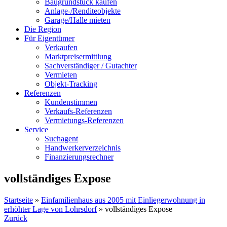
Baugrundstück kaufen
Anlage-/Renditeobjekte
Garage/Halle mieten
Die Region
Für Eigentümer
Verkaufen
Marktpreisermittlung
Sachverständiger / Gutachter
Vermieten
Objekt-Tracking
Referenzen
Kundenstimmen
Verkaufs-Referenzen
Vermietungs-Referenzen
Service
Suchagent
Handwerkerverzeichnis
Finanzierungsrechner
vollständiges Expose
Startseite
»
Einfamilienhaus aus 2005 mit Einliegerwohnung in
erhöhter Lage von Lohrsdorf
»
vollständiges Expose
Zurück