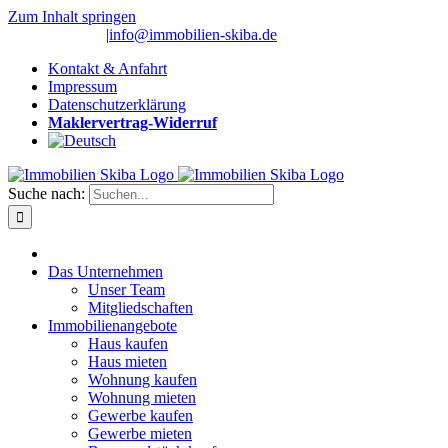
Zum Inhalt springen
(0 26 91) 10 80
|
info@immobilien-skiba.de
Kontakt & Anfahrt
Impressum
Datenschutzerklärung
Maklervertrag-Widerruf
Suche nach:
Das Unternehmen
Unser Team
Mitgliedschaften
Immobilienangebote
Haus kaufen
Haus mieten
Wohnung kaufen
Wohnung mieten
Gewerbe kaufen
Gewerbe mieten