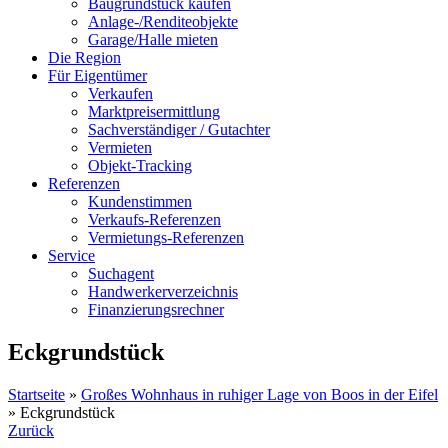
Baugrundstück kaufen
Anlage-/Renditeobjekte
Garage/Halle mieten
Die Region
Für Eigentümer
Verkaufen
Marktpreisermittlung
Sachverständiger / Gutachter
Vermieten
Objekt-Tracking
Referenzen
Kundenstimmen
Verkaufs-Referenzen
Vermietungs-Referenzen
Service
Suchagent
Handwerkerverzeichnis
Finanzierungsrechner
Eckgrundstück
Startseite
»
Großes Wohnhaus in ruhiger Lage von Boos in der Eifel
»
Eckgrundstück
Zurück