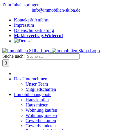
Zum Inhalt springen
(0 26 91) 10 80
|
info@immobilien-skiba.de
Kontakt & Anfahrt
Impressum
Datenschutzerklärung
Maklervertrag-Widerruf
Suche nach:
Das Unternehmen
Unser Team
Mitgliedschaften
Immobilienangebote
Haus kaufen
Haus mieten
Wohnung kaufen
Wohnung mieten
Gewerbe kaufen
Gewerbe mieten