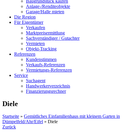
Baugrundstück kaufen
Anlage-/Renditeobjekte
Garage/Halle mieten
Die Region
Für Eigentümer
Verkaufen
Marktpreisermittlung
Sachverständiger / Gutachter
Vermieten
Objekt-Tracking
Referenzen
Kundenstimmen
Verkaufs-Referenzen
Vermietungs-Referenzen
Service
Suchagent
Handwerkerverzeichnis
Finanzierungsrechner
Diele
Startseite
»
Gemütliches Einfamilienhaus mit kleinem Garten in
Dümpelfeld/Ahr/Eifel
»
Diele
Zurück