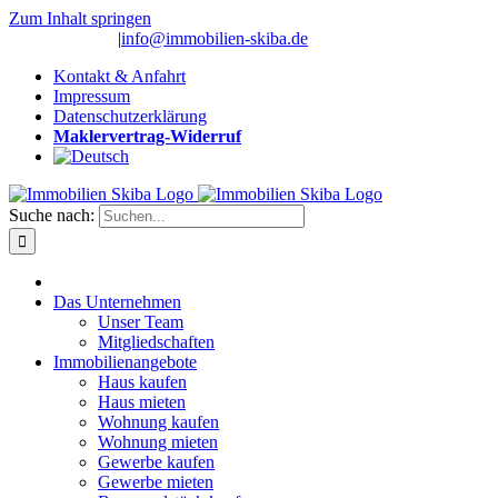
Zum Inhalt springen
(0 26 91) 10 80
|
info@immobilien-skiba.de
Kontakt & Anfahrt
Impressum
Datenschutzerklärung
Maklervertrag-Widerruf
Suche nach:
Das Unternehmen
Unser Team
Mitgliedschaften
Immobilienangebote
Haus kaufen
Haus mieten
Wohnung kaufen
Wohnung mieten
Gewerbe kaufen
Gewerbe mieten