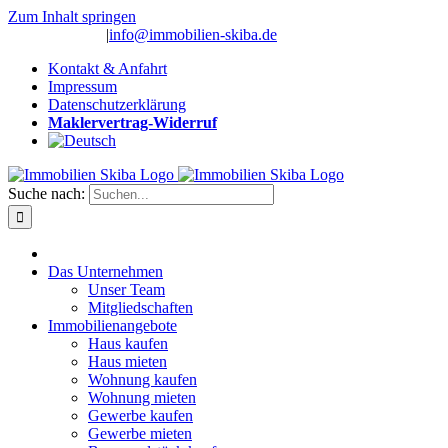
Zum Inhalt springen
(0 26 91) 10 80
|
info@immobilien-skiba.de
Kontakt & Anfahrt
Impressum
Datenschutzerklärung
Maklervertrag-Widerruf
Suche nach:
Das Unternehmen
Unser Team
Mitgliedschaften
Immobilienangebote
Haus kaufen
Haus mieten
Wohnung kaufen
Wohnung mieten
Gewerbe kaufen
Gewerbe mieten