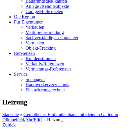
Baugrundstück kaufen
Anlage-/Renditeobjekte
Garage/Halle mieten
Die Region
Für Eigentümer
Verkaufen
Marktpreisermittlung
Sachverständiger / Gutachter
Vermieten
Objekt-Tracking
Referenzen
Kundenstimmen
Verkaufs-Referenzen
Vermietungs-Referenzen
Service
Suchagent
Handwerkerverzeichnis
Finanzierungsrechner
Heizung
Startseite
»
Gemütliches Einfamilienhaus mit kleinem Garten in
Dümpelfeld/Ahr/Eifel
»
Heizung
Zurück