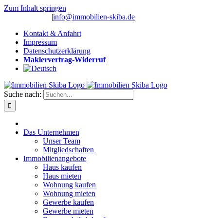
Zum Inhalt springen
(0 26 91) 10 80
|
info@immobilien-skiba.de
Kontakt & Anfahrt
Impressum
Datenschutzerklärung
Maklervertrag-Widerruf
Suche nach:
Das Unternehmen
Unser Team
Mitgliedschaften
Immobilienangebote
Haus kaufen
Haus mieten
Wohnung kaufen
Wohnung mieten
Gewerbe kaufen
Gewerbe mieten