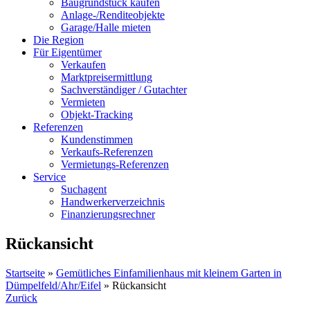
Baugrundstück kaufen
Anlage-/Renditeobjekte
Garage/Halle mieten
Die Region
Für Eigentümer
Verkaufen
Marktpreisermittlung
Sachverständiger / Gutachter
Vermieten
Objekt-Tracking
Referenzen
Kundenstimmen
Verkaufs-Referenzen
Vermietungs-Referenzen
Service
Suchagent
Handwerkerverzeichnis
Finanzierungsrechner
Rückansicht
Startseite
»
Gemütliches Einfamilienhaus mit kleinem Garten in
Dümpelfeld/Ahr/Eifel
»
Rückansicht
Zurück