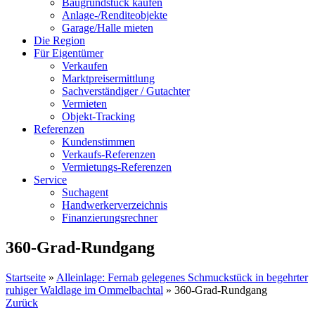
Baugrundstück kaufen
Anlage-/Renditeobjekte
Garage/Halle mieten
Die Region
Für Eigentümer
Verkaufen
Marktpreisermittlung
Sachverständiger / Gutachter
Vermieten
Objekt-Tracking
Referenzen
Kundenstimmen
Verkaufs-Referenzen
Vermietungs-Referenzen
Service
Suchagent
Handwerkerverzeichnis
Finanzierungsrechner
360-Grad-Rundgang
Startseite
»
Alleinlage: Fernab gelegenes Schmuckstück in begehrter
ruhiger Waldlage im Ommelbachtal
»
360-Grad-Rundgang
Zurück