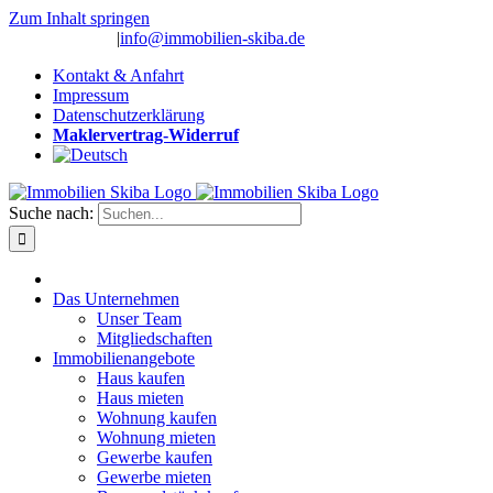
Zum Inhalt springen
(0 26 91) 10 80
|
info@immobilien-skiba.de
Kontakt & Anfahrt
Impressum
Datenschutzerklärung
Maklervertrag-Widerruf
Suche nach:
Das Unternehmen
Unser Team
Mitgliedschaften
Immobilienangebote
Haus kaufen
Haus mieten
Wohnung kaufen
Wohnung mieten
Gewerbe kaufen
Gewerbe mieten