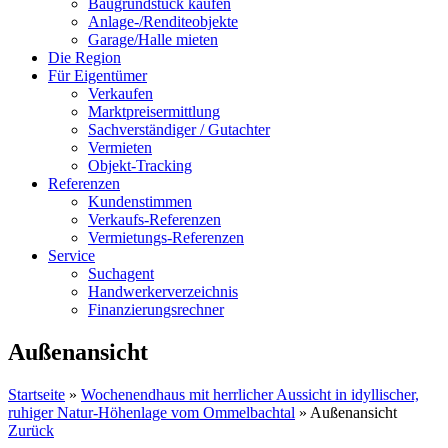
Baugrundstück kaufen
Anlage-/Renditeobjekte
Garage/Halle mieten
Die Region
Für Eigentümer
Verkaufen
Marktpreisermittlung
Sachverständiger / Gutachter
Vermieten
Objekt-Tracking
Referenzen
Kundenstimmen
Verkaufs-Referenzen
Vermietungs-Referenzen
Service
Suchagent
Handwerkerverzeichnis
Finanzierungsrechner
Außenansicht
Startseite
»
Wochenendhaus mit herrlicher Aussicht in idyllischer,
ruhiger Natur-Höhenlage vom Ommelbachtal
»
Außenansicht
Zurück