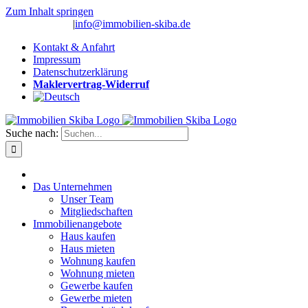
Zum Inhalt springen
(0 26 91) 10 80
|
info@immobilien-skiba.de
Kontakt & Anfahrt
Impressum
Datenschutzerklärung
Maklervertrag-Widerruf
Suche nach:
Das Unternehmen
Unser Team
Mitgliedschaften
Immobilienangebote
Haus kaufen
Haus mieten
Wohnung kaufen
Wohnung mieten
Gewerbe kaufen
Gewerbe mieten