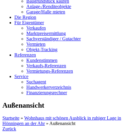
Baugrundstück kaufen
Anlage-/Renditeobjekte
Garage/Halle mieten
Die Region
Für Eigentümer
Verkaufen
Marktpreisermittlung
Sachverständiger / Gutachter
Vermieten
Objekt-Tracking
Referenzen
Kundenstimmen
Verkaufs-Referenzen
Vermietungs-Referenzen
Service
Suchagent
Handwerkerverzeichnis
Finanzierungsrechner
Außenansicht
Startseite
»
Wohnhaus mit schönen Ausblick in ruhiger Lage in
Hönningen an der Ahr
»
Außenansicht
Zurück