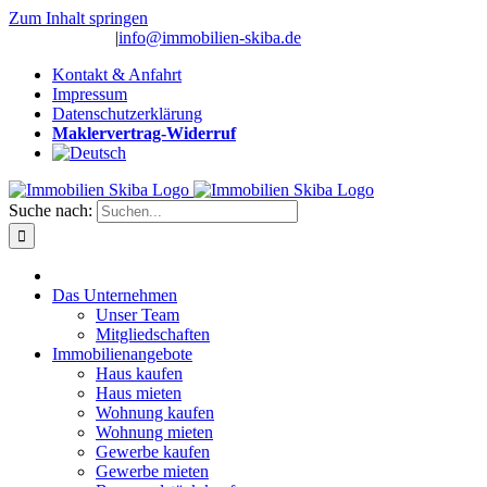
Zum Inhalt springen
(0 26 91) 10 80
|
info@immobilien-skiba.de
Kontakt & Anfahrt
Impressum
Datenschutzerklärung
Maklervertrag-Widerruf
Suche nach:
Das Unternehmen
Unser Team
Mitgliedschaften
Immobilienangebote
Haus kaufen
Haus mieten
Wohnung kaufen
Wohnung mieten
Gewerbe kaufen
Gewerbe mieten