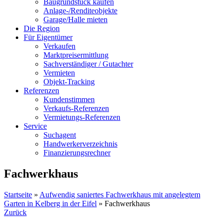
Baugrundstück kaufen
Anlage-/Renditeobjekte
Garage/Halle mieten
Die Region
Für Eigentümer
Verkaufen
Marktpreisermittlung
Sachverständiger / Gutachter
Vermieten
Objekt-Tracking
Referenzen
Kundenstimmen
Verkaufs-Referenzen
Vermietungs-Referenzen
Service
Suchagent
Handwerkerverzeichnis
Finanzierungsrechner
Fachwerkhaus
Startseite
»
Aufwendig saniertes Fachwerkhaus mit angelegtem
Garten in Kelberg in der Eifel
»
Fachwerkhaus
Zurück