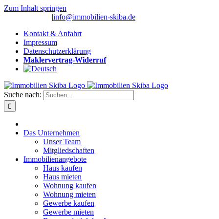
Zum Inhalt springen
(0 26 91) 10 80
|
info@immobilien-skiba.de
Kontakt & Anfahrt
Impressum
Datenschutzerklärung
Maklervertrag-Widerruf
Suche nach:
Das Unternehmen
Unser Team
Mitgliedschaften
Immobilienangebote
Haus kaufen
Haus mieten
Wohnung kaufen
Wohnung mieten
Gewerbe kaufen
Gewerbe mieten