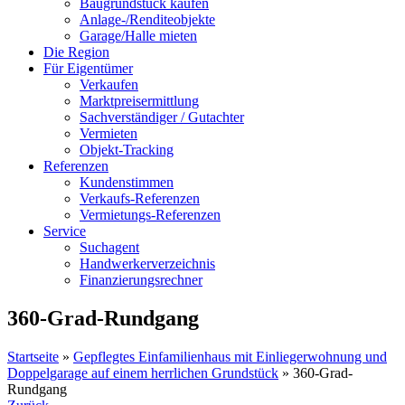
Baugrundstück kaufen
Anlage-/Renditeobjekte
Garage/Halle mieten
Die Region
Für Eigentümer
Verkaufen
Marktpreisermittlung
Sachverständiger / Gutachter
Vermieten
Objekt-Tracking
Referenzen
Kundenstimmen
Verkaufs-Referenzen
Vermietungs-Referenzen
Service
Suchagent
Handwerkerverzeichnis
Finanzierungsrechner
360-Grad-Rundgang
Startseite
»
Gepflegtes Einfamilienhaus mit Einliegerwohnung und
Doppelgarage auf einem herrlichen Grundstück
»
360-Grad-
Rundgang