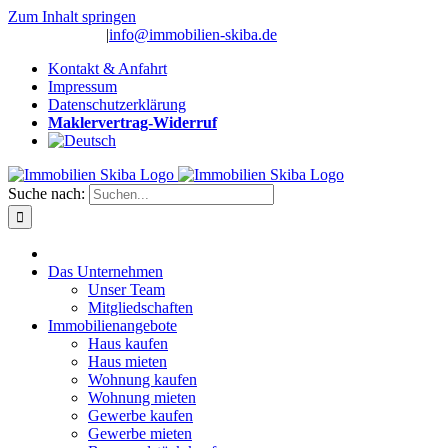
Zum Inhalt springen
(0 26 91) 10 80
|
info@immobilien-skiba.de
Kontakt & Anfahrt
Impressum
Datenschutzerklärung
Maklervertrag-Widerruf
Suche nach:
Das Unternehmen
Unser Team
Mitgliedschaften
Immobilienangebote
Haus kaufen
Haus mieten
Wohnung kaufen
Wohnung mieten
Gewerbe kaufen
Gewerbe mieten