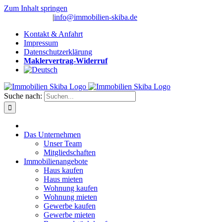
Zum Inhalt springen
(0 26 91) 10 80
|
info@immobilien-skiba.de
Kontakt & Anfahrt
Impressum
Datenschutzerklärung
Maklervertrag-Widerruf
Suche nach:
Das Unternehmen
Unser Team
Mitgliedschaften
Immobilienangebote
Haus kaufen
Haus mieten
Wohnung kaufen
Wohnung mieten
Gewerbe kaufen
Gewerbe mieten