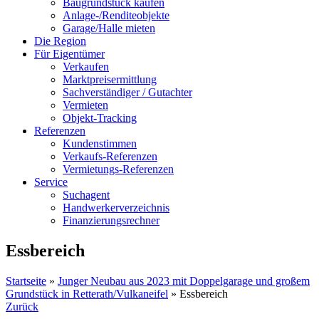
Baugrundstück kaufen
Anlage-/Renditeobjekte
Garage/Halle mieten
Die Region
Für Eigentümer
Verkaufen
Marktpreisermittlung
Sachverständiger / Gutachter
Vermieten
Objekt-Tracking
Referenzen
Kundenstimmen
Verkaufs-Referenzen
Vermietungs-Referenzen
Service
Suchagent
Handwerkerverzeichnis
Finanzierungsrechner
Essbereich
Startseite
»
Junger Neubau aus 2023 mit Doppelgarage und großem
Grundstück in Retterath/Vulkaneifel
»
Essbereich
Zurück