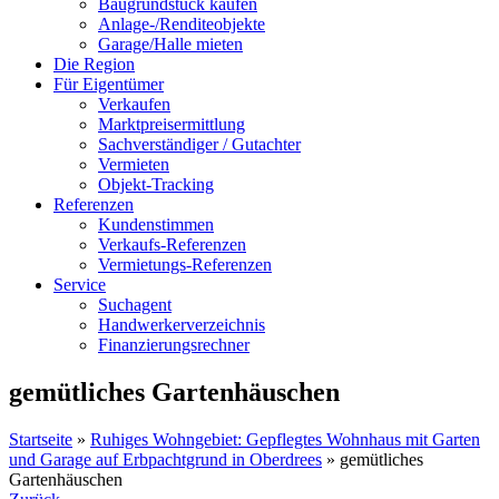
Baugrundstück kaufen
Anlage-/Renditeobjekte
Garage/Halle mieten
Die Region
Für Eigentümer
Verkaufen
Marktpreisermittlung
Sachverständiger / Gutachter
Vermieten
Objekt-Tracking
Referenzen
Kundenstimmen
Verkaufs-Referenzen
Vermietungs-Referenzen
Service
Suchagent
Handwerkerverzeichnis
Finanzierungsrechner
gemütliches Gartenhäuschen
Startseite
»
Ruhiges Wohngebiet: Gepflegtes Wohnhaus mit Garten
und Garage auf Erbpachtgrund in Oberdrees
»
gemütliches
Gartenhäuschen