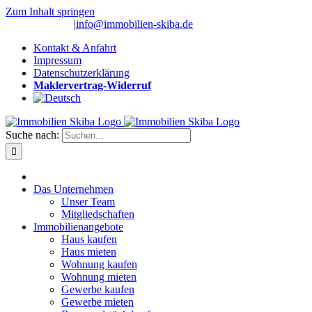
Zum Inhalt springen
(0 26 91) 10 80
|
info@immobilien-skiba.de
Kontakt & Anfahrt
Impressum
Datenschutzerklärung
Maklervertrag-Widerruf
Suche nach:
Das Unternehmen
Unser Team
Mitgliedschaften
Immobilienangebote
Haus kaufen
Haus mieten
Wohnung kaufen
Wohnung mieten
Gewerbe kaufen
Gewerbe mieten