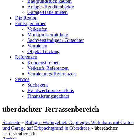
Baugrundstück kaufen
Anlage-/Renditeobjekte
Garage/Halle mieten
Die Region
Für Eigentümer
Verkaufen
Marktpreisermittlung
Sachverständiger / Gutachter
Vermieten
Objekt-Tracking
Referenzen
Kundenstimmen
Verkaufs-Referenzen
Vermietungs-Referenzen
Service
Suchagent
Handwerkerverzeichnis
Finanzierungsrechner
überdachter Terrassenbereich
Startseite
»
Ruhiges Wohngebiet: Gepflegtes Wohnhaus mit Garten
und Garage auf Erbpachtgrund in Oberdrees
»
überdachter
Terrassenbereich