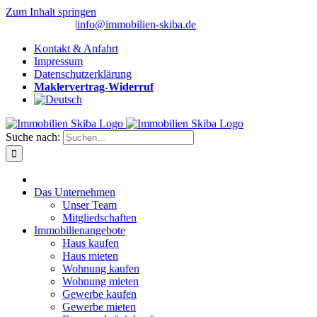
Zum Inhalt springen
(0 26 91) 10 80
|
info@immobilien-skiba.de
Kontakt & Anfahrt
Impressum
Datenschutzerklärung
Maklervertrag-Widerruf
Suche nach:
Das Unternehmen
Unser Team
Mitgliedschaften
Immobilienangebote
Haus kaufen
Haus mieten
Wohnung kaufen
Wohnung mieten
Gewerbe kaufen
Gewerbe mieten